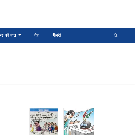
्कड़ की बात
देश
गैलरी