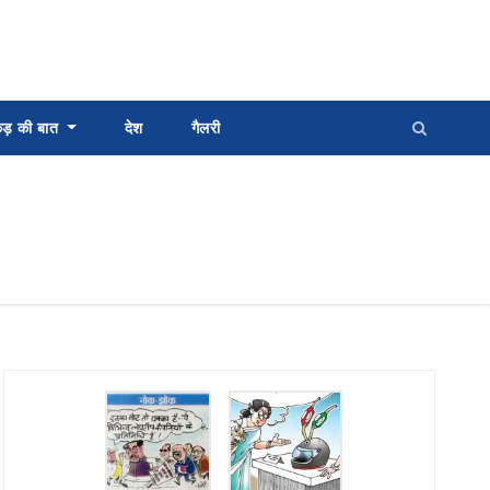
्कड़ की बात
देश
गैलरी